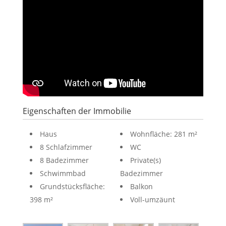
Eigenschaften der Immobilie
Haus
Wohnfläche: 281 m²
8 Schlafzimmer
WC
8 Badezimmer
Private(s)
Schwimmbad
Badezimmer
Grundstücksfläche:
Balkon
398 m²
Voll-umzäunt