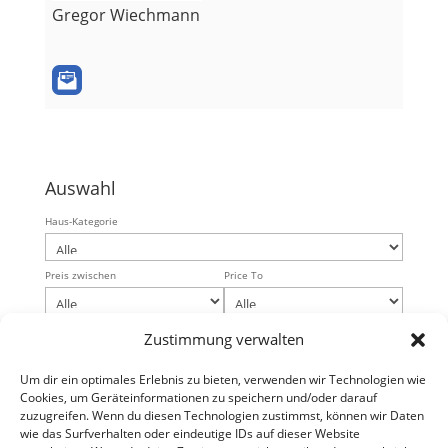
Gregor Wiechmann
Auswahl
Haus-Kategorie
Preis zwischen
Price To
Min Schlafzimmer
Bedrooms Max
Zustimmung verwalten
Um dir ein optimales Erlebnis zu bieten, verwenden wir Technologien wie
Badezimmer
Cookies, um Geräteinformationen zu speichern und/oder darauf
zuzugreifen. Wenn du diesen Technologien zustimmst, können wir Daten
wie das Surfverhalten oder eindeutige IDs auf dieser Website
Klimaanlage
Schwimmbad
Security