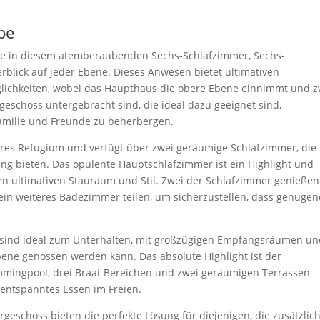
k
pe
Ruhe in diesem atemberaubenden Sechs-Schlafzimmer, Sechs-
ick auf jeder Ebene. Dieses Anwesen bietet ultimativen
glichkeiten, wobei das Haupthaus die obere Ebene einnimmt und z
eschoss untergebracht sind, die ideal dazu geeignet sind,
amilie und Freunde zu beherbergen.
hres Refugium und verfügt über zwei geräumige Schlafzimmer, die
ung bieten. Das opulente Hauptschlafzimmer ist ein Highlight und
en ultimativen Stauraum und Stil. Zwei der Schlafzimmer genießen
ein weiteres Badezimmer teilen, um sicherzustellen, dass genüge
sind ideal zum Unterhalten, mit großzügigen Empfangsräumen u
ene genossen werden kann. Das absolute Highlight ist der
mingpool, drei Braai-Bereichen und zwei geräumigen Terrassen
n entspanntes Essen im Freien.
rgeschoss bieten die perfekte Lösung für diejenigen, die zusätzlic