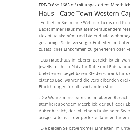
ERF-Größe 1685 m² mit ungestörtem Meerblic
Haus
- Cape Town
Western Ca
„Entfliehen Sie in eine Welt der Luxus und 
Badezimmer-Haus mit atemberaubendem Meerbl
Flexibilitätskomfort und bietet duale Wohnmö
geräumige Selbstversorger-Einheiten im Unterg
zusätzliches Einkommen zu generieren oder F
„Das Haupthaus im oberen Bereich ist ein wa
jeweils reichlich Platz für Ruhe und Entspann
bietet einen begehbaren Kleiderschrank für d
eigenes Bad, während die verbleibenden drei 
Einrichtungen für alle vorhanden sind.
„Die Wohnzimmerbereiche im oberen Bereich 
atemberaubendem Meerblick, der auf jeder Eb
Außenbereich, der mit einem funkelnden Swim
ausgestattet ist – der perfekte Rahmen für ei
„Die beiden Selbstversorger-Einheiten im Unte