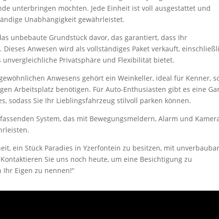
e unterbringen möchten. Jede Einheit ist voll ausgestattet und
tändige Unabhängigkeit gewährleistet.
das unbebaute Grundstück davor, das garantiert, dass Ihr
 Dieses Anwesen wird als vollständiges Paket verkauft, einschließl
unvergleichliche Privatsphäre und Flexibilität bietet.
ewöhnlichen Anwesens gehört ein Weinkeller, ideal für Kenner, s
igen Arbeitsplatz benötigen. Für Auto-Enthusiasten gibt es eine Ga
s, sodass Sie Ihr Lieblingsfahrzeug stilvoll parken können.
m umfassenden System, das mit Bewegungsmeldern, Alarm und Kamer
hrleisten.
eit, ein Stück Paradies in Yzerfontein zu besitzen, mit unverbaub
 Kontaktieren Sie uns noch heute, um eine Besichtigung zu
 Ihr Eigen zu nennen!“