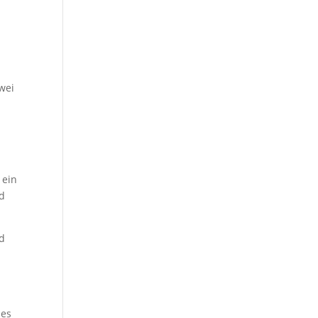
wei
 ein
nd
nd
hes