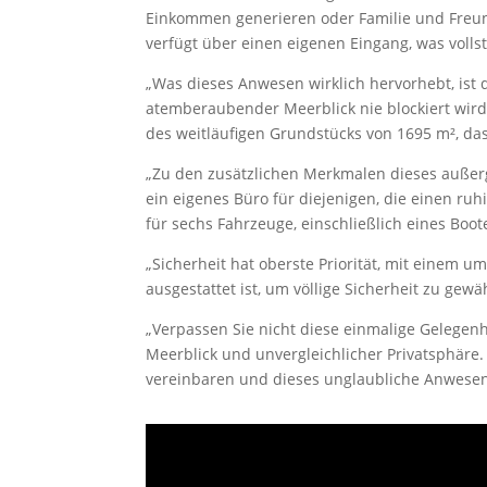
Einkommen generieren oder Familie und Freund
verfügt über einen eigenen Eingang, was volls
„Was dieses Anwesen wirklich hervorhebt, ist 
atemberaubender Meerblick nie blockiert wird.
des weitläufigen Grundstücks von 1695 m², das 
„Zu den zusätzlichen Merkmalen dieses außerg
ein eigenes Büro für diejenigen, die einen ruh
für sechs Fahrzeuge, einschließlich eines Boote
„Sicherheit hat oberste Priorität, mit eine
ausgestattet ist, um völlige Sicherheit zu gewä
„Verpassen Sie nicht diese einmalige Gelegenh
Meerblick und unvergleichlicher Privatsphäre.
vereinbaren und dieses unglaubliche Anwesen