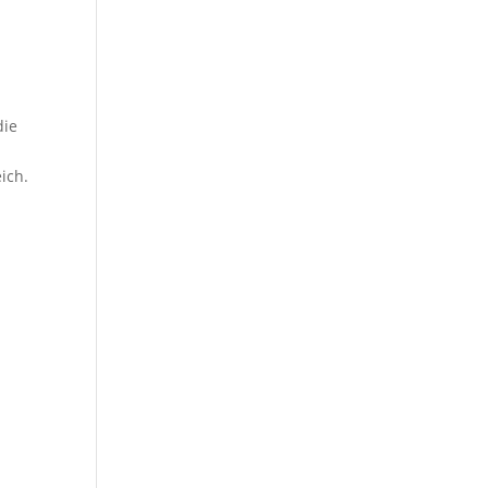
die
ich.
r