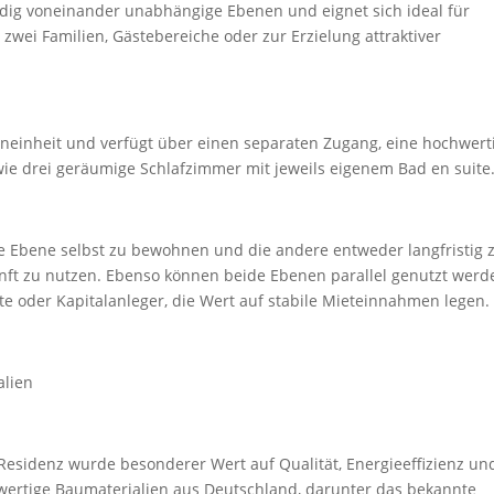
ändig voneinander unabhängige Ebenen und eignet sich ideal für
ei Familien, Gästebereiche oder zur Erzielung attraktiver
hneinheit und verfügt über einen separaten Zugang, eine hochwert
ie drei geräumige Schlafzimmer mit jeweils eigenem Bad en suite
ine Ebene selbst zu bewohnen und die andere entweder langfristig 
nft zu nutzen. Ebenso können beide Ebenen parallel genutzt werd
te oder Kapitalanleger, die Wert auf stabile Mieteinnahmen legen.
alien
Residenz wurde besonderer Wert auf Qualität, Energieeffizienz un
wertige Baumaterialien aus Deutschland, darunter das bekannte